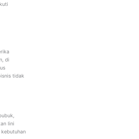
kuti
rika
, di
rus
isnis tidak
bubuk,
n lini
i kebutuhan