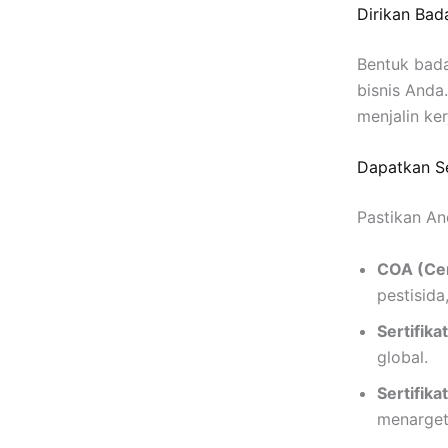
Dirikan Ba
Bentuk bada
bisnis Anda
menjalin ke
Dapatkan Se
Pastikan An
COA (Cert
pestisida
Sertifikat
global.
Sertifik
menargetk