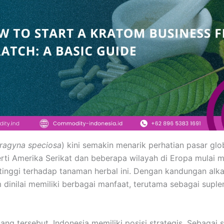
ragyna speciosa
) kini semakin menarik perhatian pasar glo
rti Amerika Serikat dan beberapa wilayah di Eropa mulai 
tinggi terhadap tanaman herbal ini. Dengan kandungan alka
m dinilai memiliki berbagai manfaat, terutama sebagai supl
ang tersebut, Indonesia memiliki posisi strategis. Sebagai 