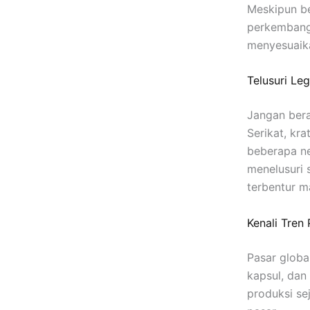
Meskipun be
perkembanga
menyesuaika
Telusuri Le
Jangan ber
Serikat, kr
beberapa ne
menelusuri s
terbentur m
Kenali Tren
Pasar globa
kapsul, dan
produksi s