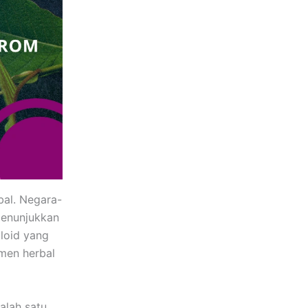
bal. Negara-
menunjukkan
loid yang
emen herbal
salah satu