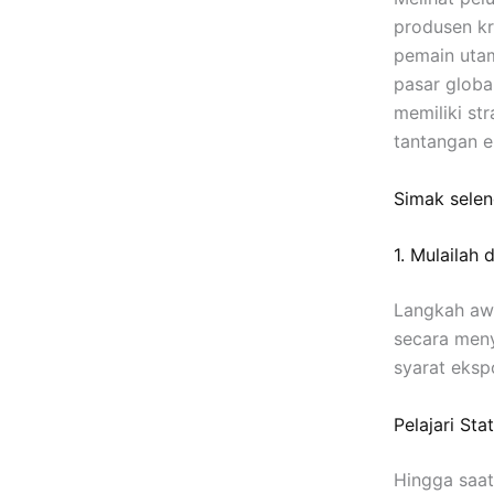
produsen kr
pemain utam
pasar globa
memiliki st
tantangan e
Simak sele
1. Mulailah
Langkah aw
secara meny
syarat ekspo
Pelajari St
Hingga saat