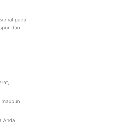
sional pada
spor dan
rat,
al maupun
ka Anda