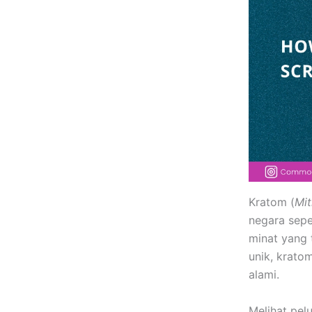
Kratom (
Mit
negara sepe
minat yang 
unik, krato
alami.
Melihat pelu