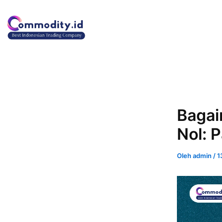
Lewati
ke
konten
Bagai
Nol: 
Oleh
admin
/
1