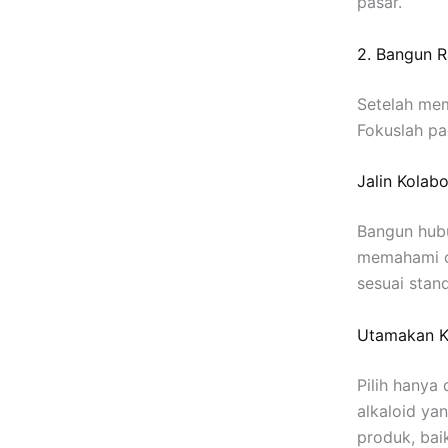
pasar.
2. Bangun R
Setelah me
Fokuslah pa
Jalin Kolab
Bangun hubu
memahami c
sesuai stand
Utamakan K
Pilih hanya
alkaloid ya
produk, baik