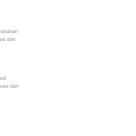
matahari
asi dan
wal
kasi dan