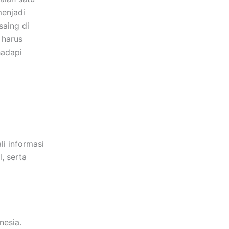
menjadi
saing di
 harus
hadapi
i informasi
, serta
nesia.