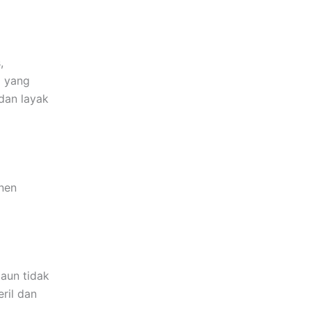
,
i yang
dan layak
nen
aun tidak
ril dan