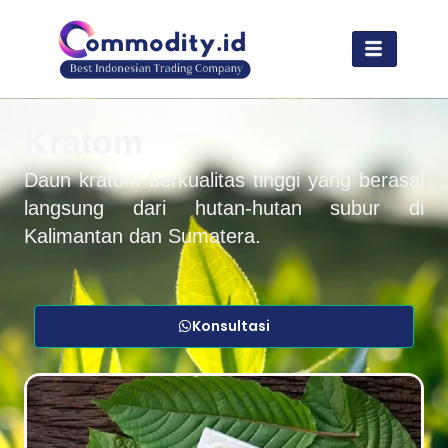
Lewati
ke
konten
Kratom
Daun kratom berkualitas tinggi yang berasal
langsung dari hutan-hutan subur di
Kalimantan dan Sumatera.
Konsultasi