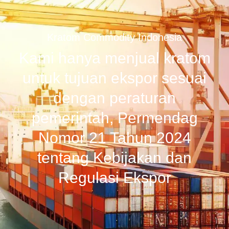
Kratom Commodity Indonesia
Kami hanya menjual kratom
untuk tujuan ekspor sesuai
dengan peraturan
pemerintah, Permendag
Nomor 21 Tahun 2024
tentang Kebijakan dan
Regulasi Ekspor