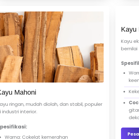
Kayu 
Kayu ek
bernila
Spesifi
Warn
kee
Keke
Kayu Mahoni
Coc
ayu ringan, mudah diolah, dan stabil, populer
gitar
i industri interior.
deko
pesifikasi:
Pesa
Warna: Cokelat kemerahan