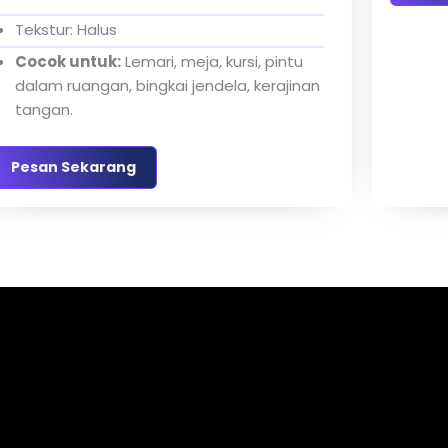
Tekstur: Halus
Cocok untuk:
Lemari, meja, kursi, pintu
dalam ruangan, bingkai jendela, kerajinan
tangan.
Pesan Sekarang