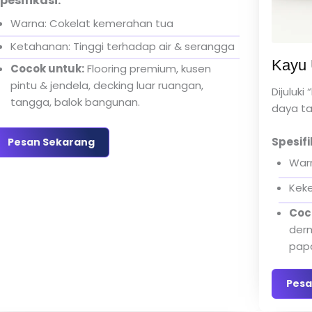
pesifikasi:
Warna: Cokelat kemerahan tua
Ketahanan: Tinggi terhadap air & serangga
Kayu 
Cocok untuk:
Flooring premium, kusen
pintu & jendela, decking luar ruangan,
Dijuluki
tangga, balok bangunan.
daya ta
Spesifi
Pesan Sekarang
Warn
Keke
Coc
derm
papa
Pesa