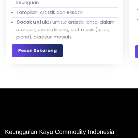
keunguan
Tampilan: Artistik dan eksotik
Cocok untuk:
Furnitur artistik, lantai dalam
ruangan, panel dinding, alat musik (gitar,
piano), aksesori mewah.
Pesan Sekarang
Keunggulan Kayu Commodity Indonesia