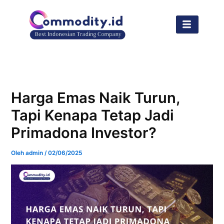
Lewati
ke
konten
Harga Emas Naik Turun,
Tapi Kenapa Tetap Jadi
Primadona Investor?
Oleh
admin
/
02/06/2025