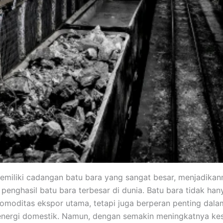
emiliki cadangan batu bara yang sangat besar, menjadikan
 penghasil batu bara terbesar di dunia. Batu bara tidak han
komoditas ekspor utama, tetapi juga berperan penting da
energi domestik. Namun, dengan semakin meningkatnya ke