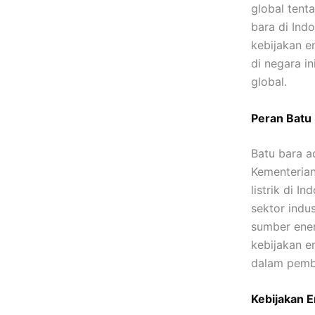
global tent
bara di Ind
kebijakan e
di negara i
global.
Peran Batu
Batu bara a
Kementerian
listrik di I
sektor indu
sumber ener
kebijakan e
dalam pemb
Kebijakan E