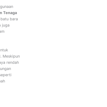
ggunaan
n Tenaga
 batu bara
 juga
lam
untuk
l. Meskipun
iaya rendah
kungan
seperti
mah