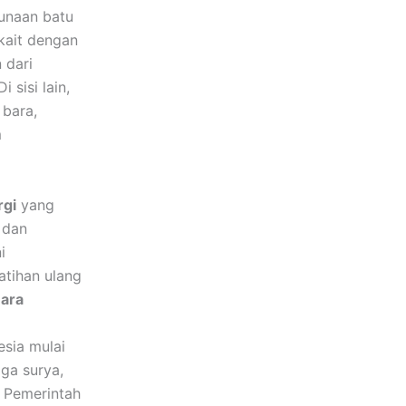
gunaan batu
kait dengan
 dari
 sisi lain,
 bara,
m
rgi
yang
 dan
i
atihan ulang
Bara
sia mulai
ga surya,
. Pemerintah