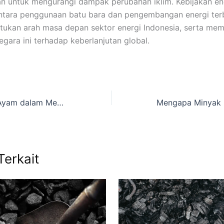
an untuk mengurangi dampak perubahan iklim. Kebijakan en
ntara penggunaan batu bara dan pengembangan energi ter
ukan arah masa depan sektor energi Indonesia, serta me
gara ini terhadap keberlanjutan global.
Peran Pemasok Ayam dalam Menjamin Ketahanan Pangan Nasional
Terkait