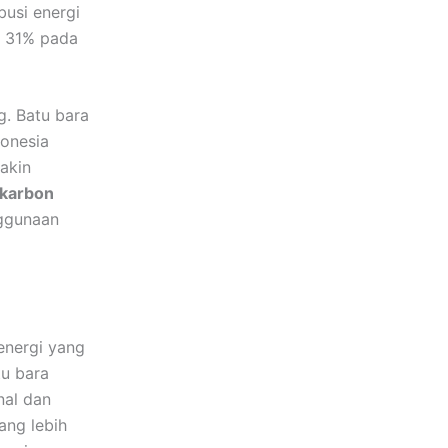
busi energi
n 31% pada
. Batu bara
donesia
akin
 karbon
ggunaan
energi yang
tu bara
nal dan
ang lebih