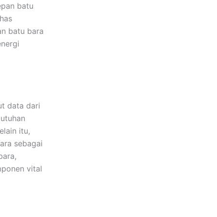
epan batu
ahas
an batu bara
nergi
t data dari
butuhan
lain itu,
bara sebagai
bara,
ponen vital