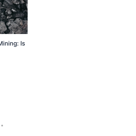
Mining: Is
i
*