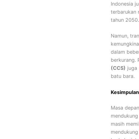
Indonesia j
terbarukan 
tahun 2050.
Namun, tran
kemungkinan
dalam bebe
berkurang.
(CCS)
juga 
batu bara.
Kesimpulan
Masa depan 
mendukung t
masih memil
mendukung e