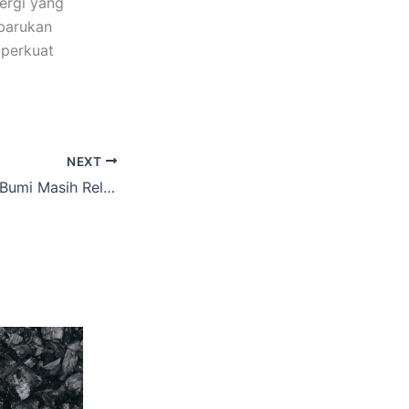
ergi yang
barukan
mperkuat
NEXT
Mengapa Minyak Bumi Masih Relevan di Tengah Revolusi Energi Hijau?