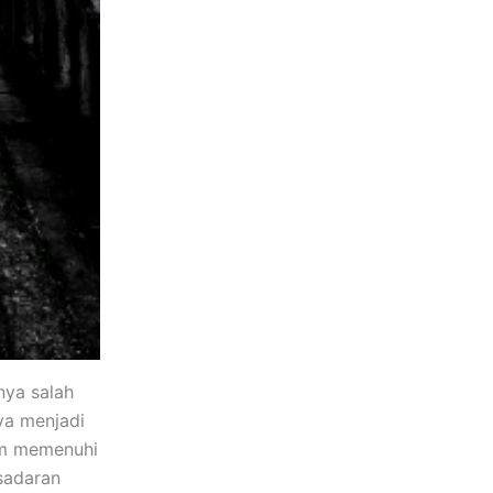
nya salah
ya menjadi
lam memenuhi
sadaran