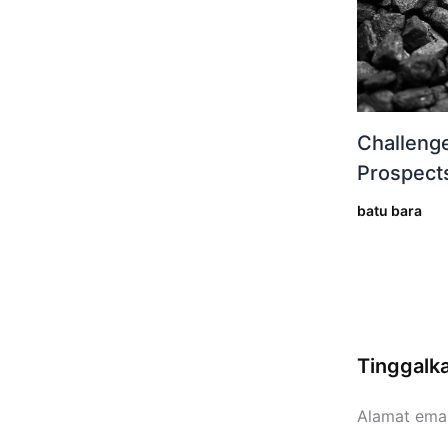
Challeng
Prospects
batu bara
Tinggalk
Alamat emai