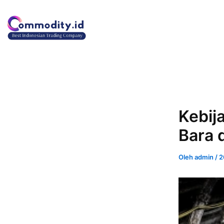
Lewati
ke
konten
Kebij
Bara 
Oleh
admin
/
2