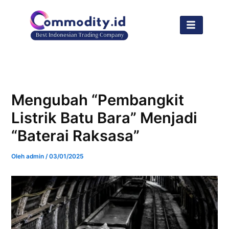
Lewati
ke
konten
Mengubah “Pembangkit
Listrik Batu Bara” Menjadi
“Baterai Raksasa”
Oleh
admin
/
03/01/2025