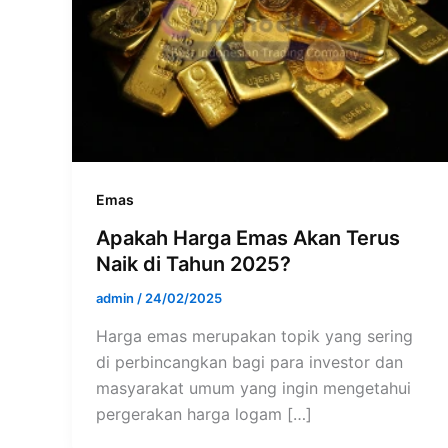
Emas
Apakah Harga Emas Akan Terus
Naik di Tahun 2025?
admin
/
24/02/2025
Harga emas merupakan topik yang sering
di perbincangkan bagi para investor dan
masyarakat umum yang ingin mengetahui
pergerakan harga logam […]