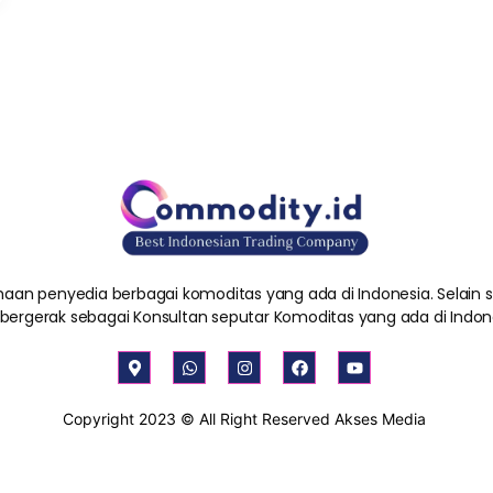
aan penyedia berbagai komoditas yang ada di Indonesia. Selain
 bergerak sebagai Konsultan seputar Komoditas yang ada di Indon
M
W
I
F
Y
a
h
n
a
o
p
a
s
c
u
-
t
t
e
t
Copyright 2023 © All Right Reserved Akses Media
m
s
a
b
u
a
a
g
o
b
r
p
r
o
e
k
p
a
k
e
m