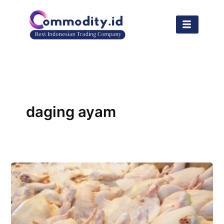
Lewati
ke
konten
daging ayam