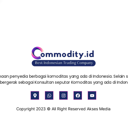
aan penyedia berbagai komoditas yang ada di Indonesia. Selain
 bergerak sebagai Konsultan seputar Komoditas yang ada di Indon
M
W
I
F
Y
a
h
n
a
o
p
a
s
c
u
-
t
t
e
t
Copyright 2023 © All Right Reserved Akses Media
m
s
a
b
u
a
a
g
o
b
r
p
r
o
e
k
p
a
k
e
m