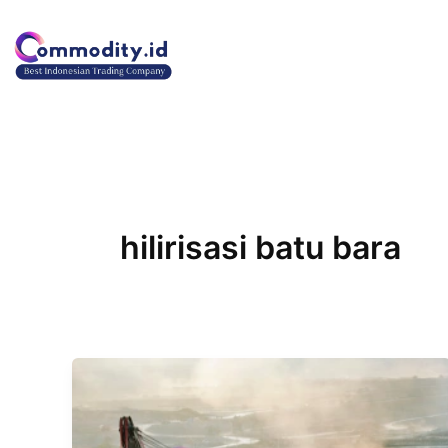
Lewati
ke
konten
hilirisasi batu bara