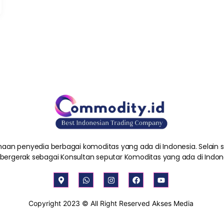
aan penyedia berbagai komoditas yang ada di Indonesia. Selain
 bergerak sebagai Konsultan seputar Komoditas yang ada di Indon
M
W
I
F
Y
a
h
n
a
o
p
a
s
c
u
-
t
t
e
t
Copyright 2023 © All Right Reserved Akses Media
m
s
a
b
u
a
a
g
o
b
r
p
r
o
e