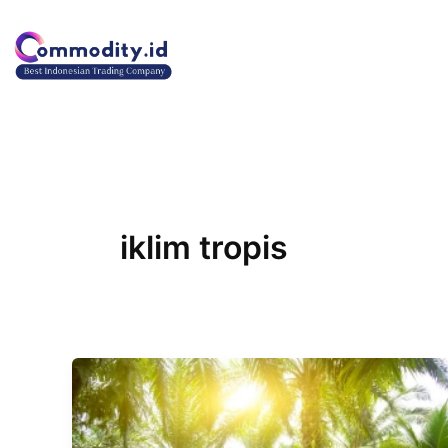
Lewati
ke
konten
iklim tropis