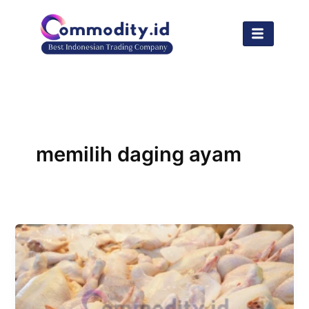
Lewati
ke
konten
memilih daging ayam