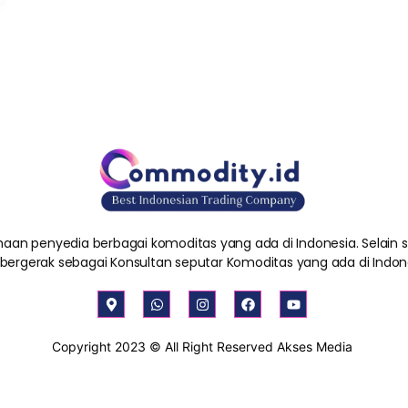
aan penyedia berbagai komoditas yang ada di Indonesia. Selain
 bergerak sebagai Konsultan seputar Komoditas yang ada di Indon
M
W
I
F
Y
a
h
n
a
o
p
a
s
c
u
-
t
t
e
t
Copyright 2023 © All Right Reserved Akses Media
m
s
a
b
u
a
a
g
o
b
r
p
r
o
e
k
p
a
k
e
m