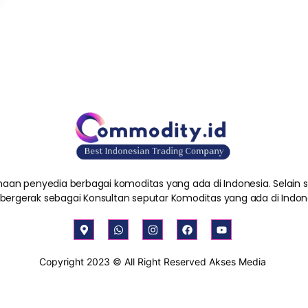
aan penyedia berbagai komoditas yang ada di Indonesia. Selain
 bergerak sebagai Konsultan seputar Komoditas yang ada di Indon
M
W
I
F
Y
a
h
n
a
o
p
a
s
c
u
-
t
t
e
t
Copyright 2023 © All Right Reserved Akses Media
m
s
a
b
u
a
a
g
o
b
r
p
r
o
e
k
p
a
k
e
m