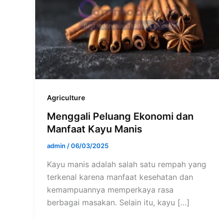
Agriculture
Menggali Peluang Ekonomi dan
Manfaat Kayu Manis
admin
/
06/03/2025
Kayu manis adalah salah satu rempah yang
terkenal karena manfaat kesehatan dan
kemampuannya memperkaya rasa
berbagai masakan. Selain itu, kayu […]