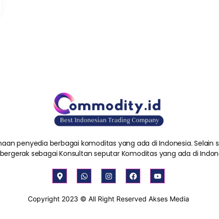
aan penyedia berbagai komoditas yang ada di Indonesia. Selain
 bergerak sebagai Konsultan seputar Komoditas yang ada di Indon
M
W
I
F
Y
a
h
n
a
o
p
a
s
c
u
-
t
t
e
t
Copyright 2023 © All Right Reserved Akses Media
m
s
a
b
u
a
a
g
o
b
r
p
r
o
e