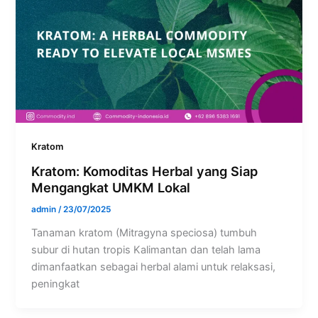
Kratom
Kratom: Komoditas Herbal yang Siap
Mengangkat UMKM Lokal
admin
/
23/07/2025
Tanaman kratom (Mitragyna speciosa) tumbuh
subur di hutan tropis Kalimantan dan telah lama
dimanfaatkan sebagai herbal alami untuk relaksasi,
peningkat