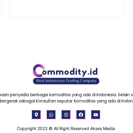
aan penyedia berbagai komoditas yang ada di Indonesia. Selain
 bergerak sebagai Konsultan seputar Komoditas yang ada di Indon
M
W
I
F
Y
a
h
n
a
o
p
a
s
c
u
-
t
t
e
t
Copyright 2023 © All Right Reserved Akses Media
m
s
a
b
u