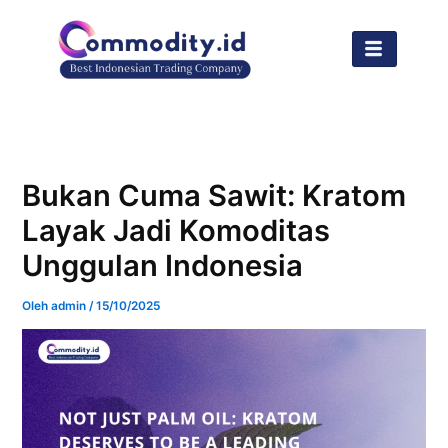
Lewati
ke
konten
Bukan Cuma Sawit: Kratom
Layak Jadi Komoditas
Unggulan Indonesia
Oleh
admin
/
15/10/2025