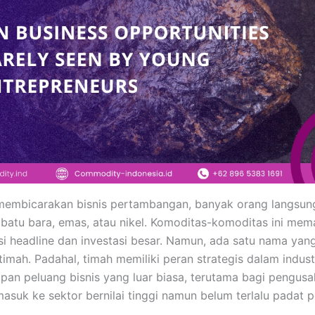
 membicarakan bisnis pertambangan, banyak orang langsun
batu bara, emas, atau nikel. Komoditas-komoditas ini me
 headline dan investasi besar. Namun, ada satu nama yang
 timah. Padahal, timah memiliki peran strategis dalam indus
an peluang bisnis yang luar biasa, terutama bagi pengus
masuk ke sektor bernilai tinggi namun belum terlalu padat 