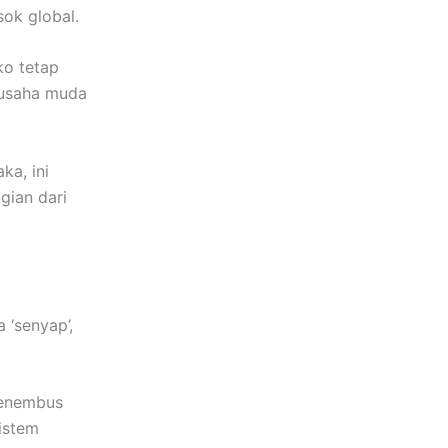
sok global.
ko tetap
gusaha muda
ka, ini
gian dari
 ‘senyap’,
menembus
istem