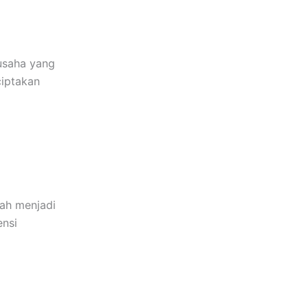
 usaha yang
ciptakan
mah menjadi
ensi