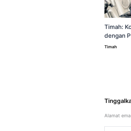
Timah: K
dengan P
Timah
Tinggalk
Alamat emai
Ketik