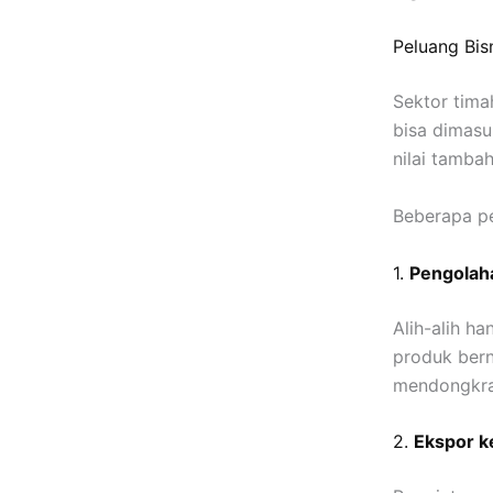
Peluang Bis
Sektor tima
bisa dimasu
nilai tambah
Beberapa pel
1.
Pengolah
Alih-alih h
produk berni
mendongkra
2.
Ekspor k