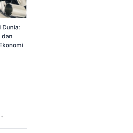
 Dunia:
l dan
Ekonomi
i
*