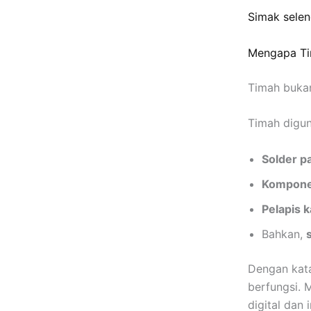
Simak sele
Mengapa Tim
Timah bukan
Timah digun
Solder p
Komponen
Pelapis 
Bahkan,
Dengan kata
berfungsi. 
digital dan 