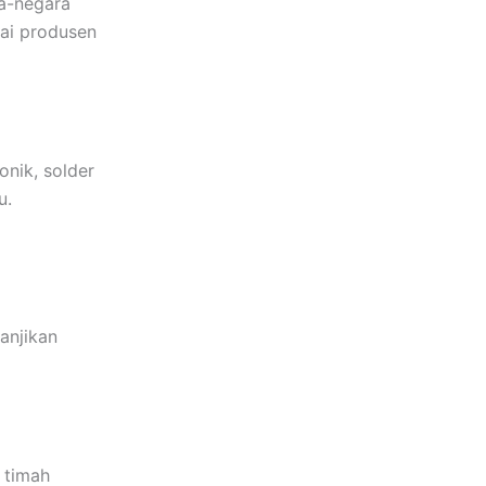
ra-negara
gai produsen
onik, solder
u.
janjikan
 timah