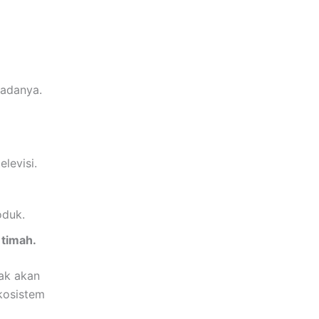
padanya.
levisi.
oduk.
 timah.
dak akan
kosistem