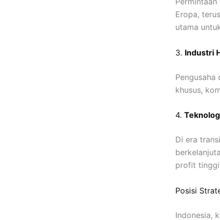
Permintaan 
Eropa, teru
utama untu
3.
Industri 
Pengusaha d
khusus, kom
4.
Teknolog
Di era tran
berkelanjuta
profit tingg
Posisi Stra
Indonesia, 