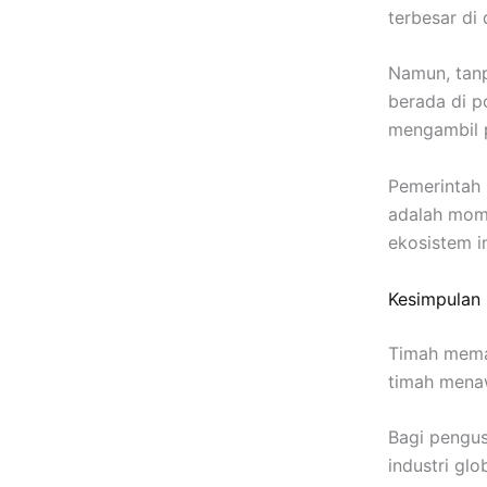
terbesar di 
Namun, tanp
berada di p
mengambil p
Pemerintah s
adalah mome
ekosistem in
Kesimpulan
Timah meman
timah mena
Bagi pengus
industri gl