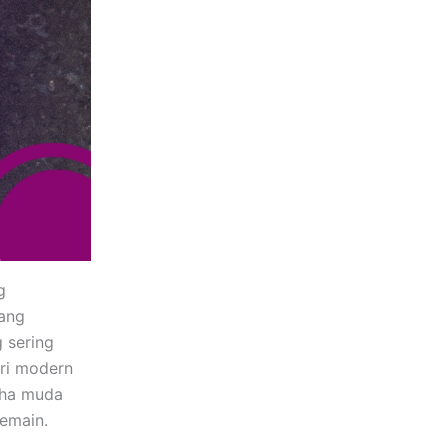
g
mang
 sering
tri modern
aha muda
pemain.